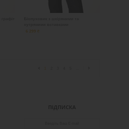
 графіт
Біопуховик з шкіряними та
хутряними вставками
6 299 ₴
1
2
3
4
5
...
ПІДПИСКА