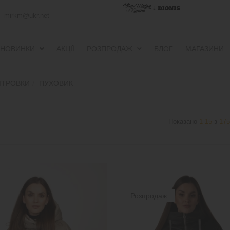
mirkm@ukr.net
НОВИНКИ
АКЦІЇ
РОЗПРОДАЖ
БЛОГ
МАГАЗИНИ
ПУХОВИКИ ТА ВІТРОВКИ
ПУХОВИКИ ТА ВІТРОВКИ
ІТРОВКИ
ПУХОВИК
Показано
1-15
з
175
Розпродаж