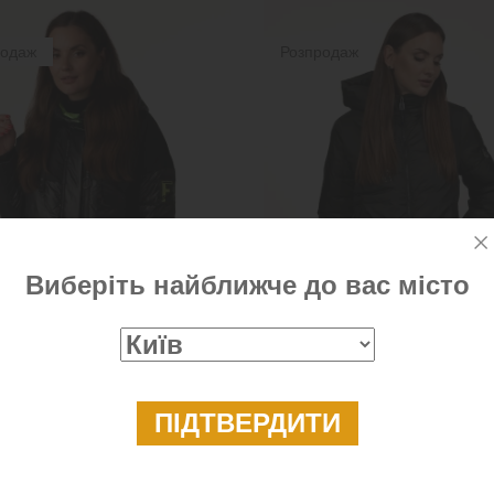
родаж
Розпродаж
Виберіть найближче до вас місто
й біопуховик чорний з двох
Жіночий зимовий пуховик зе
біопухом
2 999 ₴
4 599 ₴
3 299 ₴