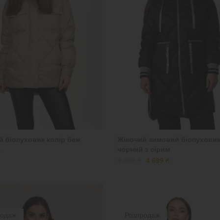
й біопуховик колір беж
Жіночий зимовий біопухови
чорний з сірим
₴
4 899 ₴
4 699 ₴
родаж
Розпродаж