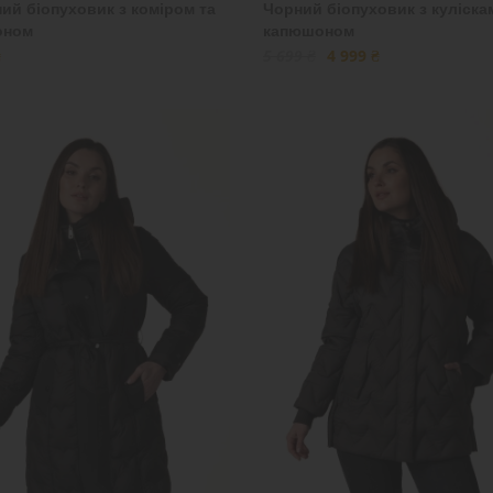
ий біопуховик з коміром та
Чорний біопуховик з куліска
оном
капюшоном
₴
5 699 ₴
4 999 ₴