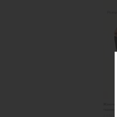
Розп
Жіночи
тканин
3 699 ₴