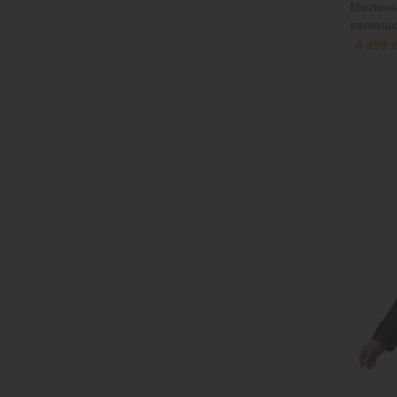
Молочн
капюш
4 499 