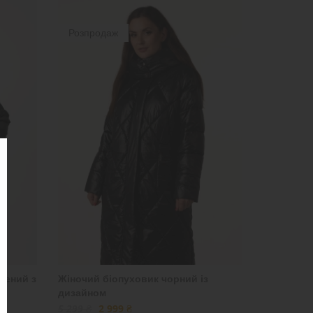
Розпродаж
лений з
Жіночий біопуховик чорний із
дизайном
5 299 ₴
2 999 ₴