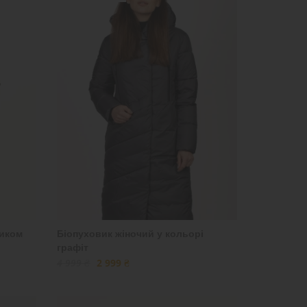
чиком
Біопуховик жіночий у кольорі
графіт
4 999 ₴
2 999 ₴