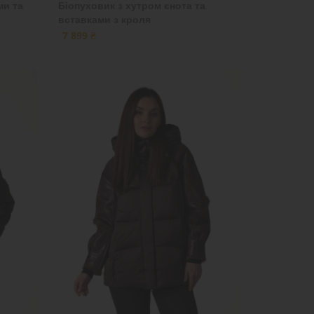
ми та
Біопуховик з хутром єнота та
вставками з кроля
7 899 ₴