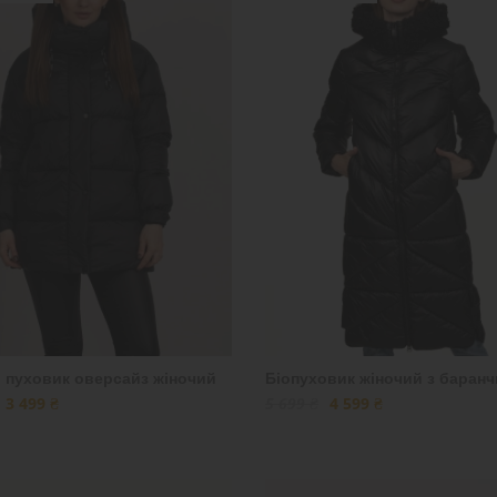
 пуховик оверсайз жіночий
Біопуховик жіночий з баран
3 499 ₴
5 699 ₴
4 599 ₴