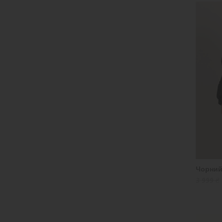
44
(102)
42
(92)
40
(4)
M
(20)
54
(45)
52
(57)
50
(119)
Чорний
3 999 ₴