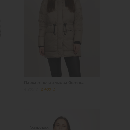
к
Парка жіноча зимова бежева
4 299 ₴
2 499 ₴
Розпродаж