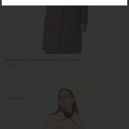
Оливковий демісезонний біопуховик
4 599 ₴
Новинка