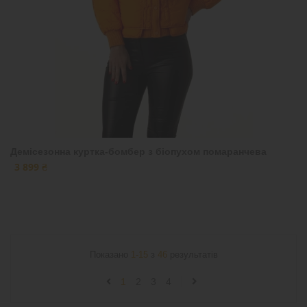
Демісезонна куртка-бомбер з біопухом помаранчева
3 899 ₴
Показано
1-15
з
46
результатів
1
2
3
4