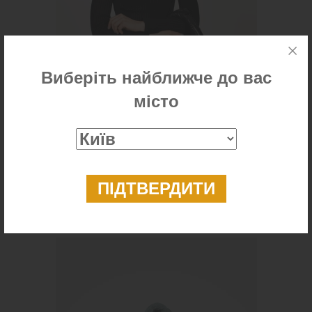
Виберіть найближче до вас
місто
Сумка тоут стьобана з плащівки
950 ₴