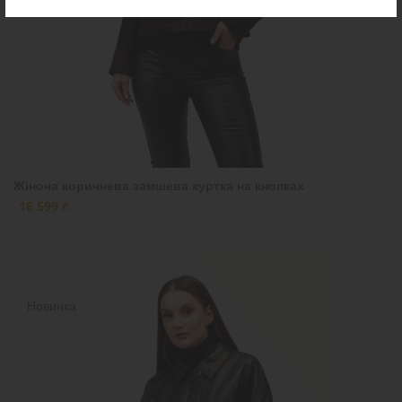
Жіноча коричнева замшева куртка на кнопках
16 599 ₴
Новинка