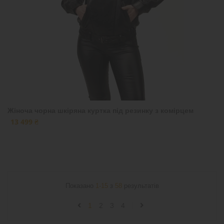
Жіноча чорна шкіряна куртка під резинку з комірцем
13 499 ₴
Показано
1-15
з
58
результатів
1
2
3
4