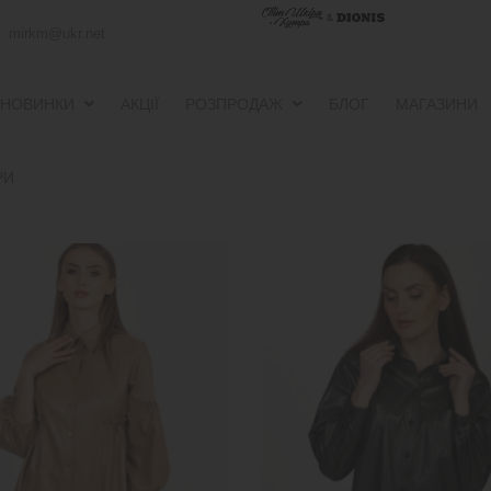
mirkm@ukr.net
НОВИНКИ
АКЦІЇ
РОЗПРОДАЖ
БЛОГ
МАГАЗИНИ
ПУХОВИКИ ТА ВІТРОВКИ
ПУХОВИКИ ТА ВІТРОВКИ
РИ