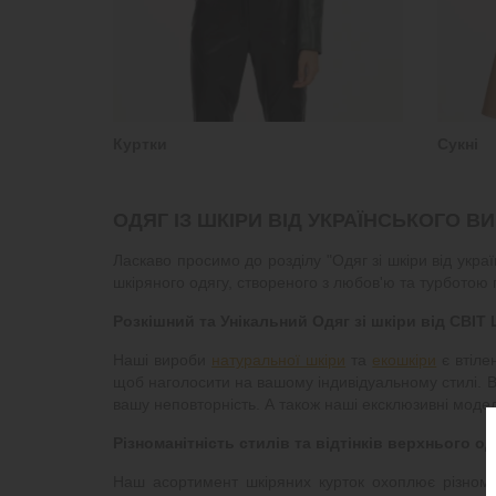
Куртки
Сукні
ОДЯГ ІЗ ШКІРИ ВІД УКРАЇНСЬКОГО В
Ласкаво просимо до розділу "Одяг зі шкіри від ук
шкіряного одягу, створеного з любов'ю та турботою 
Розкішний та Унікальний Одяг зі шкіри від СВІТ
Наші вироби
натуральної шкіри
та
екошкіри
є втіле
щоб наголосити на вашому індивідуальному стилі. 
вашу неповторність. А також наші ексклюзивні модел
Різноманітність стилів та відтінків верхнього од
Наш асортимент шкіряних курток охоплює різноман