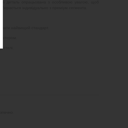
Кожна деталь опрацьована з особливою увагою, щоб
ідбирається індивідуально з преміум сегмента.
тувати найвищий стандарт.
рактером.
у стилі.
зпечно.