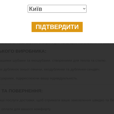
кіри , або інтригуюча для особливих подій - трена зі шкіри. 
шарм. Фурнітура до кожної шкіряної куртки або штанів з екошкіри п
ТРА & DIONIS:
нашої продукції. Кожна річ проходить суворий контроль, щоб гаран
ським виробником, надаючи вам унікальні вироби з національним ха
уальність. Наші вироби створені для того, щоб наголосити на вашом
НСЬКОГО ВИРОБНИКА:
з нашими шубами та екошубами, створеними для тепла та стилю.
х дублянок їхньої овчини, екодублянки та дублянки-сендвіч.
суарами, підкреслюючи вашу індивідуальність.
У ТА ПОВЕРНЕННЯ:
наші послуги доставки, щоб отримати ваше замовлення швидко та бе
би оплати для вашого комфорту.