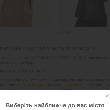
Сорочки
ИРОБНИКА З ДОСТАВКОЮ ПО ВСІЙ УКРАЇНІ!
раїнського виробника" СВІТ ШКІРИ ТА ХУТРА & DIONIS! Наш бренд п
про стиль та комфорт.
 ШКІРИ ТА ХУТРА & DIONIS
нням розкоші та унікальності. Використовуючи лише найкращі мате
Від класичних
шкіряних курток
до
стильних пальто
та практичних
шкі
і -
Плаття з екошкіри
, витончені та практичні.
ягу зі шкіри.
Виберіть найближче до вас місто
ітність стилів та кольорів, щоб задовольнити навіть найвишук