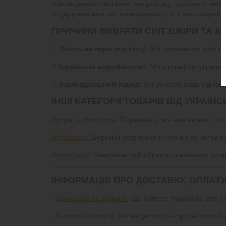
повсякденного носіння, наприклад пуховик з екош
подарувати вам не лише зручність, а й неповторний 
ПРИЧИНИ ВИБРАТИ СВІТ ШКІРИ ТА ХУ
1.
Якість на першому місці
: Ми пишаємося якістю 
2.
Українське виробництво
: Ми є повністю україн
3.
Індивідуальний підхід
: Ми цінуємо вашу індивід
ІНШІ КАТЕГОРІЇ ТОВАРІВ ВІД УКРАЇ
Хутра та Екохутра
: Пориньте у світ елегантності 
Дублянки:
Широкий асортимент жіночих та чоловічи
Аксесуари:
Завершіть свій образ витонченими аксе
ІНФОРМАЦІЯ ПРО ДОСТАВКУ, ОПЛАТ
-
Доставка по Україні
: Дізнайтеся подробиці про 
-
Способи оплати
: Ми надаємо різні зручні спосо