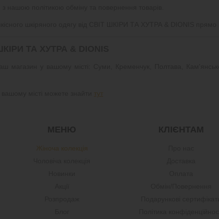
 з нашою політикою обміну та повернення товарів.
т якісного шкіряного одягу від СВІТ ШКІРИ ТА ХУТРА & DIONIS прямо 
ІРИ ТА ХУТРА & DIONIS
наш магазин у вашому місті: Суми, Кременчук, Полтава, Кам'янське,
 вашому місті можете знайти
тут
МЕНЮ
КЛІЄНТАМ
Жіноча колекція
Про нас
Чоловіча колекція
Доставка
Новинки
Оплата
Акції
Обмін/Повернення
Розпродаж
Подарункові сертифікат
Блог
Політика конфіденційнос