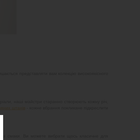
ишається представляти вам колекцію високоякісного
ріали, наші майстри старанно створюють кожну річ,
ряних штанів
- кожне вбрання покликане підкреслити
аніші смаки. Ви можете вибрати щось класичне для