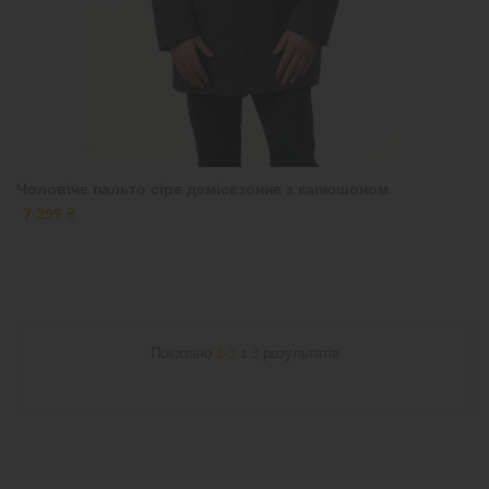
Чоловіче пальто сіре демісезонне з капюшоном
7 299 ₴
Показано
1-3
з
3
результатів