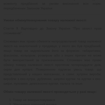
моменту придбання за умови виконання всіх норм,
передбачених Законом України.
Умови обміну/повернення товару належної якості
Стаття 9. Відповідно до Закону України "Про захист прав
споживачів":
Споживач має право обміняти непродовольчий товар належної
якості на аналогічний у продавця, у якого він був придбаний,
якщо товар не задовольнив його за формою, габаритами,
фасоном, кольором, розміром або з інших причин не може
бути використаний за призначенням. Споживач має право
обміну товару належної якості протягом чотирнадцяти днів,
окрім дня купівлі. Поверненню підлягає увесь товар, що
представлений у наших магазинах, а саме: хутряні вироби,
виробли з еко-хутра, дублянки, шкіряні куртки та куртки з еко-
шкіри, пуховики, демісезонні куртки, пальта та інше.
Обмін товару належної якості проводиться у разі якщо:
Товар не використовувався.
Збережено товарний вигляд.