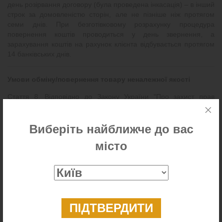
день розірвання договору (була проведена інкасація) – в інший
строк за домовленістю сторін, але не пізніше ніж протягом
семи днів. При безготівковому розрахунку процедура
повернення коштів проводиться у день звернення, а
зарахування коштів на рахунок клієнта відбувається протягом
14 банківських днів.
Умови обміну/повернення товару неналежної якості
Стаття 8. Відповідно до Закону України "Про захист прав
споживачів":
Споживач, купуючи товар, має право розраховувати, що
Виберіть найближче до вас
нормальна робота (застосування, використання) товарів має
місто
забезпечуватись протягом гарантійного строку, встановленого
на такий товар. Якщо протягом цього часу з'ясується, що
придбаний товар є неякісним, покупець має право заявити
певні вимоги протягом гарантійного строку.
У разі, якщо ви придбали/отримали товар неналежної якості,
відразу звертайтесь до нас в магазин/до наших менеджерів
інтернет-магазину для оформалення процедури обміну на
товар належної якості або для повернення коштів за даний