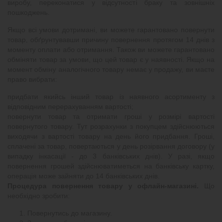
виробу, переконатися у відсутності браку та зовнішніх
пошкоджень.
Якщо всі умови дотримані, ви можете гарантовано повернути
товар, обґрунтувавши причину повернення протягом 14 днів з
моменту оплати або отримання. Також ви можете гарантовано
обміняти товар за умови, що цей товар є у наявності. Якщо на
момент обміну аналогічного товару немає у продажу, ви маєте
право вибрати:
придбати якийсь інший товар із наявного асортименту з
відповідним перерахуванням вартості;
повернути товар та отримати гроші у розмірі вартості
повернутого товару. Тут розрахунки з покупцем здійснюються
виходячи з вартості товару на день його придбання. Гроші,
сплачені за товар, повертаються у день розірвання договору (у
випадку інкасації - до 3 банківських днів). У разі, якщо
повернення грошей здійснюватиметься на банківську картку,
операція може зайняти до 14 банківських днів.
Процедура повернення товару у офлайн-магазині.
Що
необхідно зробити:
Повернутись до магазину.