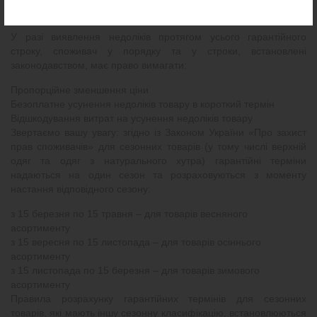
виріб.
У разі виявлення недоліків протягом усього гарантійного
строку, споживач у порядку та у строки, встановлені
законодавством, має право вимагати:
Пропорційне зменшення ціни
Безоплатне усунення недоліків товару в короткий термін
Відшкодування витрат на усунення недоліків товару
Звертаємо вашу увагу: згідно із Законом України «Про захист
прав споживачів» для сезонних товарів (у тому числі верхній
одяг та одяг з натурального хутра) гарантійні терміни
надаються на один сезон та розраховуються з моменту
настання відповідного сезону:
з 15 березня по 15 травня – для товарів весняного
асортименту
з 15 вересня по 15 листопада – для товарів осіннього
асортименту
з 15 листопада по 15 березня – для товарів зимового
асортименту
Правила розрахунку гарантійних термінів для сезонних
товарів, які мають іншу сезонну класифікацію, встановлюються