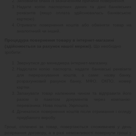
Заповнити бланк із зазначенням причини повернення.
Надати копію паспортних даних та дані банківських
реквізитів (якщо оплата здійснювалась банківською
карткою).
Отримати повернення коштів або обміняти товар на
аналогічний чи інший.
Процедура повернення товару в інтернет-магазині
(здійснюється за рахунок нашої мережі).
Що необхідно
зробити:
Звернутися до менеджера інтернет-магазину.
Надіслати копію паспорта, надати банківські реквізити
для перерахування коштів, а саме: назву банку,
розрахунковий рахунок банку, МФО, ОКПО, номер
картки.
Запакувати товар належним чином та відправити його
разом із пакетом документів через компанію-
перевізника: Нова пошта, Укрпошта.
Дочекатися повернення коштів після отримання і огляду
придбаного виробу.
Гроші, сплачені за товар, повертаються споживачеві у день
розірвання договору, а в разі неможливості повернути гроші у