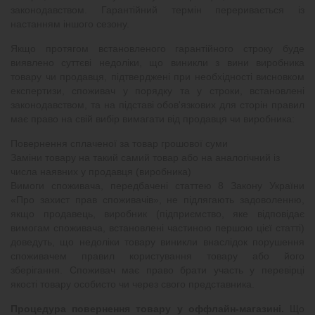
законодавством. Гарантійний термін переривається із
настанням іншого сезону.
Якщо протягом встановленого гарантійного строку буде
виявлено суттєві недоліки, що виникли з вини виробника
товару чи продавця, підтверджені при необхідності висновком
експертизи, споживач у порядку та у строки, встановлені
законодавством, та на підставі обов'язкових для сторін правил
має право на свій вибір вимагати від продавця чи виробника:
Повернення сплаченої за товар грошової суми
Заміни товару на такий самий товар або на аналогічний із
числа наявних у продавця (виробника)
Вимоги споживача, передбачені статтею 8 Закону України
«Про захист прав споживачів», не підлягають задоволенню,
якщо продавець, виробник (підприємство, яке відповідає
вимогам споживача, встановлені частиною першою цієї статті)
доведуть, що недоліки товару виникли внаслідок порушення
споживачем правил користування товару або його
зберігання. Споживач має право брати участь у перевірці
якості товару особисто чи через свого представника.
Процедура повернення товару у оффлайн-магазині.
Що