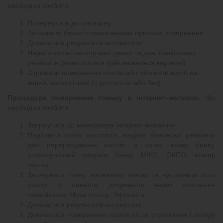
необхідно зробити:
Повернутись до магазину.
Заповнити бланк із зазначенням причини повернення.
Дочекатися результатів експертизи.
Надати копію паспортних даних та дані банківських
реквізитів (якщо оплата здійснювалася карткою).
Отримати повернення коштів або обміняти виріб на
інший, анологічний (з доплатою або без).
Процедура повернення товару в інтернет-магазині.
Що
необхідно зробити:
Звернутися до менеджера інтернет-магазину.
Надіслати копію паспорта, надати банківські реквізити
для перерахування коштів, а саме: назву банку,
розрахунковий рахунок банку, МФО, ОКПО, номер
картки.
Запакувати товар належним чином та відправити його
разом із пакетом документів через компанію-
перевізника: Нова пошта, Укрпошта.
Дочекатися результатів експертизи
Дочекатися повернення коштів після отримання і огляду