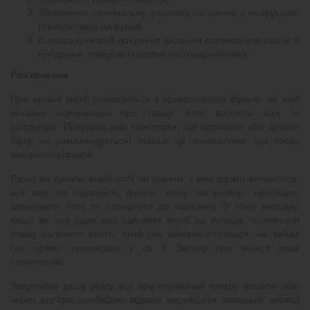
Збережено оригінальну упаковку та цінник з інструкцією
(прикріплено на рукав).
Є розрахунковий документ, виданий споживачеві разом із
проданим товаром (касовий чи товарний чек).
Роз'яснення
При купівлі виріб реалізується з прикріпленою біркою, на якій
вказано інформацію про товар, його вартість, код та
інструкцію. Покупець має пам'ятати, що відривати або зрізати
бірку не рекомендується! Інакше це означатиме, що товар
використовувався.
Якщо ви купили виріб собі чи рідним, і вже вдома виявилося,
що вам не підходить фасон, колір чи розмір, необхідно
запакувати його та повернути до магазину. У тому випадку,
якщо ви хоч один раз одягнете виріб на вулицю, повернути
товар належної якості, який уже використовувався, не вийде
(це прямо прописано у ст. 9 Закону про захист прав
споживачів).
Звертаємо вашу увагу, що при отриманні товару поштою або
через кур'єра необхідно відразу перевірити зовнішній вигляд