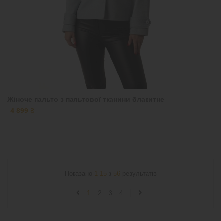
Жіноче пальто з пальтової тканини блакитне
4 899 ₴
Показано
1-15
з
56
результатів
1
2
3
4