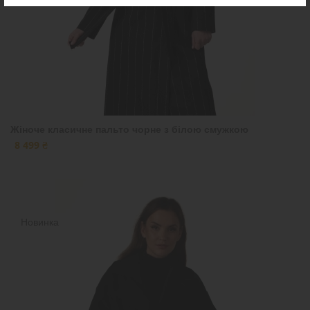
Жіноче класичне пальто чорне з білою смужкою
8 499 ₴
Новинка