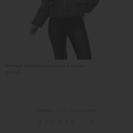
Женский зимний биопуховик в клетку
5 499 ₴
Показано
1-15
из
149
результатов
1
2
3
4
5
...