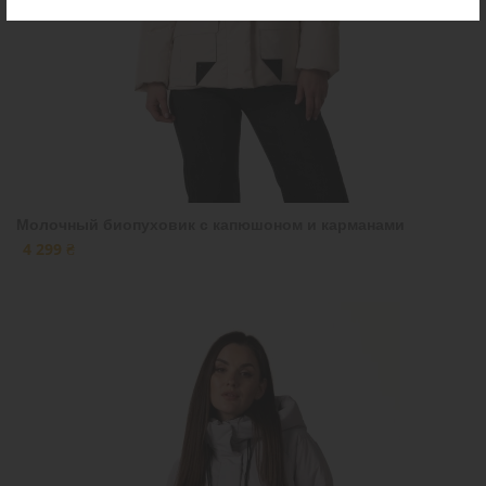
Молочный биопуховик с капюшоном и карманами
4 299 ₴