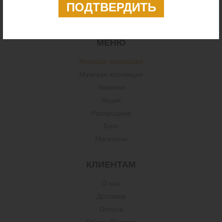
mirkm@ukr.net
ПН-ПТ 9:00-17:00
МЕНЮ
Женская коллекция
Мужская коллекция
Новинки
Акции
Распродажа
Блог
Магазины
КЛИЕНТАМ
О нас
Доставка
Оплата