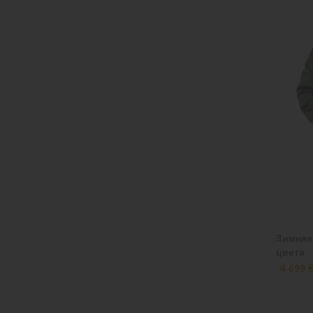
44
(103)
42
(93)
40
(4)
M
(20)
54
(45)
52
(57)
50
(119)
Зимняя
цвета
4 699 