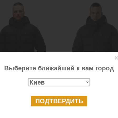
Выберите ближайший к вам город
й чёрный стёганый
Мужская зимняя куртка с би
овик
короткая
₴
4 699 ₴