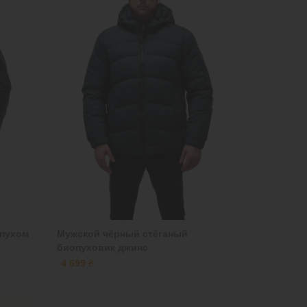
опухом
Мужской чёрный стёганый
биопуховик джинс
4 699 ₴