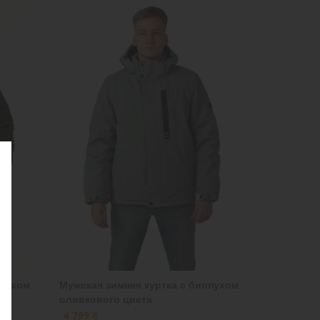
опухом
Мужская зимняя куртка с биопухом
оливкового цвета
4 799 ₴