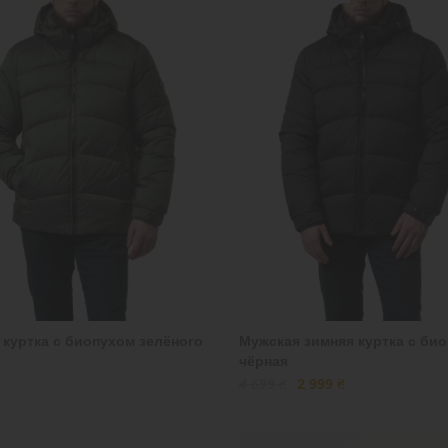
 куртка с биопухом зелёного
Мужская зимняя куртка с би
чёрная
₴
4 699 ₴
2 999 ₴