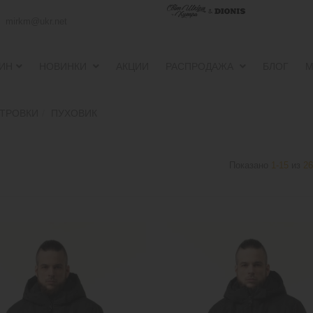
mirkm@ukr.net
ИН
НОВИНКИ
АКЦИИ
РАСПРОДАЖА
БЛОГ
М
ПУХОВИКИ И ВЕТРОВКИ
ПУХОВИКИ И ВЕТРОВКИ
ЕТРОВКИ
ПУХОВИК
Показано
1-15
из
26