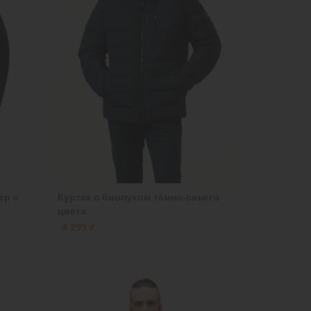
ер с
Куртка с биопухом тёмно-синего
цвета
4 299 ₴