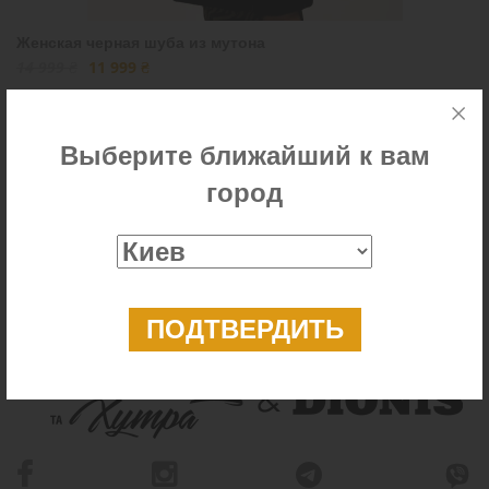
Женская черная шуба из мутона
14 999 ₴
11 999 ₴
Выберите ближайший к вам
город
Показано
1-1
из
1
результатов